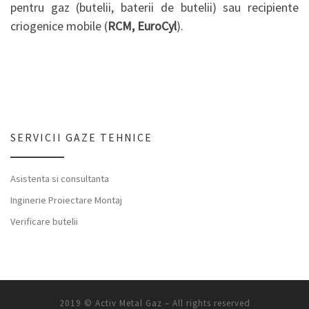
pentru gaz (butelii, baterii de butelii) sau recipiente
criogenice mobile (
RCM, EuroCyl
).
SERVICII GAZE TEHNICE
Asistenta si consultanta
Inginerie Proiectare Montaj
Verificare butelii
2019 ©
Activ Metal Gaz
–
All rights reserved