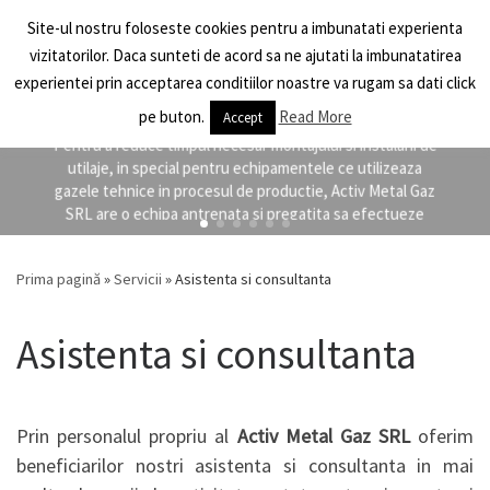
Site-ul nostru foloseste cookies pentru a imbunatati experienta
Skip to content
Activ Metal Gaz
Search
vizitatorilor. Daca sunteti de acord sa ne ajutati la imbunatatirea
Men
experientei prin acceptarea conditiilor noastre va rugam sa dati click
Inginerie proiectare instalatii gaze tehnice
pe buton.
Read More
Accept
Pentru a reduce timpul necesar montajului si instalarii de
utilaje, in special pentru echipamentele ce utilizeaza
gazele tehnice in procesul de productie, Activ Metal Gaz
SRL are o echipa antrenata si pregatita sa efectueze
rapid si inconditii de calitate ...
DETALII INGINERIE PROIECTARE
Prima pagină
»
Servicii
»
Asistenta si consultanta
Asistenta si consultanta
Prin personalul propriu al
Activ Metal Gaz SRL
oferim
beneficiarilor nostri asistenta si consultanta in mai