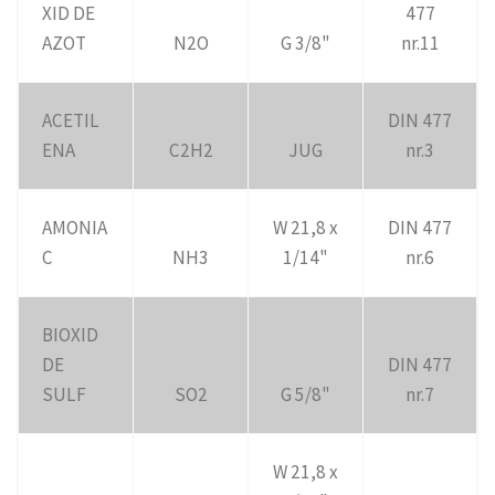
XID DE
477
AZOT
N2O
G 3/8"
nr.11
ACETIL
DIN 477
ENA
C2H2
JUG
nr.3
AMONIA
W 21,8 x
DIN 477
C
NH3
1/14"
nr.6
BIOXID
DE
DIN 477
SULF
SO2
G 5/8"
nr.7
W 21,8 x