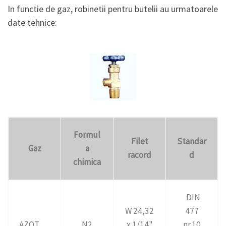
In functie de gaz, robinetii pentru butelii au urmatoarele
date tehnice:
Formul
Filet
Standar
Gaz
a
racord
d
chimica
DIN
W 24,32
477
AZOT
N2
x 1/14"
nr.10