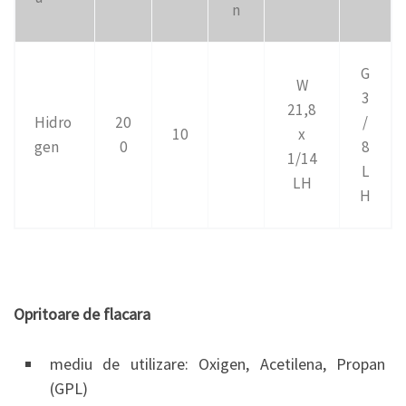
n
G
W
3
21,8
Hidro
20
/
10
x
gen
0
8
1/14
L
LH
H
Opritoare de flacara
mediu de utilizare: Oxigen, Acetilena, Propan
(GPL)