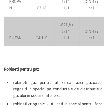
PROPA
1/14"
DIN 477
N
C3H8
LH
nr.1
W 21,8 x
1/14"
DIN 477
BUTAN
C4H10
LH
nr.1
Robineti pentru gaz
robineti gaz pentru utilizarea fazei gazoase,
regasiti in special pe conductele de distributie a
gazului in sectii si ateliere.
robineti criogenici – utilizati in special pentru faza