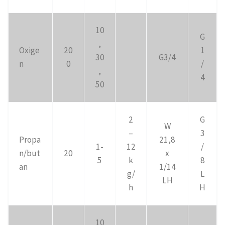
10
G
,
Oxige
20
1
30
G3/4
n
0
/
,
4
50
2
G
W
–
3
Propa
21,8
1-
12
/
n/but
20
x
5
k
8
an
1/14
g/
L
LH
h
H
10