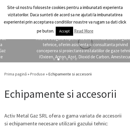
Site-ul nostru foloseste cookies pentru a imbunatati experienta
Skip to content
Activ Metal Gaz
Search
vizitatorilor. Daca sunteti de acord sa ne ajutati la imbunatatirea
Men
experientei prin acceptarea conditiilor noastre va rugam sa dati click
Asistenta si Consultanta gaze tehnice
pe buton.
Read More
Accept
Avand o bogata experienta in domeniul utilizarii gazelor
tehnice, oferim asistenta si consultanta privind
conceperea si proiectarea instalatiilor de gaze tehnice
(Oxigen, Argon, Azot, Dioxid de Carbon, Amestecuri
Argon cu CO2, amestecuri de gaze pentru ...
SOLICITA ASISTENTA / CONSULTANTA
Prima pagină
»
Produse
»
Echipamente si accesorii
Echipamente si accesorii
Activ Metal Gaz SRL ofera o gama variata de accesorii
si echipamente necesare utilizarii gazului tehnic: