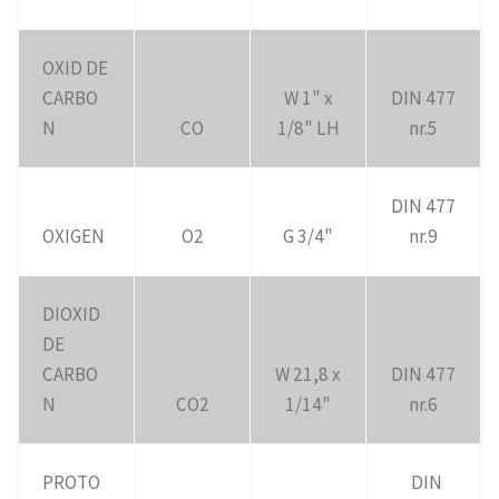
OXID DE
CARBO
W 1" x
DIN 477
N
CO
1/8" LH
nr.5
DIN 477
OXIGEN
O2
G 3/4"
nr.9
DIOXID
DE
CARBO
W 21,8 x
DIN 477
N
CO2
1/14"
nr.6
PROTO
DIN